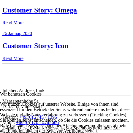
Customer Story: Omega
Read More
26 Januar, 2020
Customer Story: Icon
Read More
Inhaber: Andreas Link
Wir benutzen Cookies
Margaretenhöhe 5a
Wir nutzen Cookies auf unserer Website. Einige von ihnen sind
D-57555 Mudersbach
essenziell für den Betrieb der Seite, während andere uns helfen, diese
Website und die Nutzererfahrung zu verbessern (Tracking Cookies).
Telefon:
+49 (0) 2745 - 1396
Sie können selbst entscheiden, ob Sie die Cookies zulassen möchten.
Mobil:
+49 (0) 170 - 4742606
Bitte beachten Sie, dass bei einer Ablehnung womöglich nicht mehr
E-Mail:
Diese E-Mail-Adresse ist vor Spambots geschützt! Zur
alle Funktionalitäten der Seite zur Verfügung stehen.