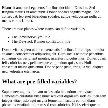
Etiam sit amet orci eget eros faucibus tincidunt. Duis leo. Sed
fringilla mauris sit amet nibh. Donec sodales sagittis magna. Sed
consequat, leo eget bibendum sodales, augue velit cursus nulla ut
metus varius laoreet.
There are two places where teams can define variables:
The .devstack-ci.yml. file
The Devstack Runner config.toml. file
Donec vitae sapien ut libero venenatis faucibus. Lorem ipsum dolor
sit amet, consectetuer adipiscing elit. Cum sociis natoque penatibus
et magnis dis parturient montes, nascetur ridiculus mus. Donec quam
felis, ultricies nec, pellentesque eu, pretium quis, sem. Nulla
consequat massa quis enim. Donec pede justo, fringilla vel, aliquet
nec, vulputate eget, arcu.
What are pre-filled variables?
Sapien nec sagittis aliquam malesuada bibendum arcu vitae
elementum curabitur vitae nunc sed velit dignissim sodales ut eu sem
integer vitae justo eget magna fermentum iaculis eu non diam
phasellus vestibulum lorem sed risus ultricies. Nisi scelerisque eu