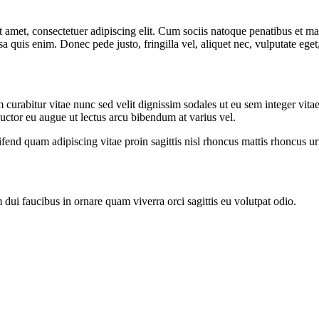
 amet, consectetuer adipiscing elit. Cum sociis natoque penatibus et ma
a quis enim. Donec pede justo, fringilla vel, aliquet nec, vulputate eget
curabitur vitae nunc sed velit dignissim sodales ut eu sem integer vit
 auctor eu augue ut lectus arcu bibendum at varius vel.
end quam adipiscing vitae proin sagittis nisl rhoncus mattis rhoncus urn
 dui faucibus in ornare quam viverra orci sagittis eu volutpat odio.