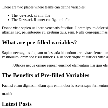
There are two places where teams can define variables:
The .devstack-ci.yml. file
The Devstack Runner config.toml. file
Donec vitae sapien ut libero venenatis faucibus. Lorem ipsum dolor sit
ultricies nec, pellentesque eu, pretium quis, sem. Nulla consequat mass
What are pre-filled variables?
Sapien nec sagittis aliquam malesuada bibendum arcu vitae elementum 
vestibulum lorem sed risus ultricies. Nisi scelerisque eu ultrices vitae
„Ultrices neque ornare aenean euismod elementum nisi quis eleif
The Benefits of Pre-filled Variables
Facilisi etiam dignissim diam quis enim lobortis scelerisque fermentum
m.nick
Latest Posts