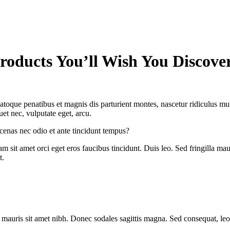
Products You’ll Wish You Discove
atoque penatibus et magnis dis parturient montes, nascetur ridiculus mus
et nec, vulputate eget, arcu.
cenas nec odio et ante tincidunt tempus?
m sit amet orci eget eros faucibus tincidunt. Duis leo. Sed fringilla ma
t.
lla mauris sit amet nibh. Donec sodales sagittis magna. Sed consequat, le