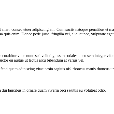
 amet, consectetuer adipiscing elit. Cum sociis natoque penatibus et ma
a quis enim. Donec pede justo, fringilla vel, aliquet nec, vulputate eget
curabitur vitae nunc sed velit dignissim sodales ut eu sem integer vit
 auctor eu augue ut lectus arcu bibendum at varius vel.
end quam adipiscing vitae proin sagittis nisl rhoncus mattis rhoncus urn
 dui faucibus in ornare quam viverra orci sagittis eu volutpat odio.