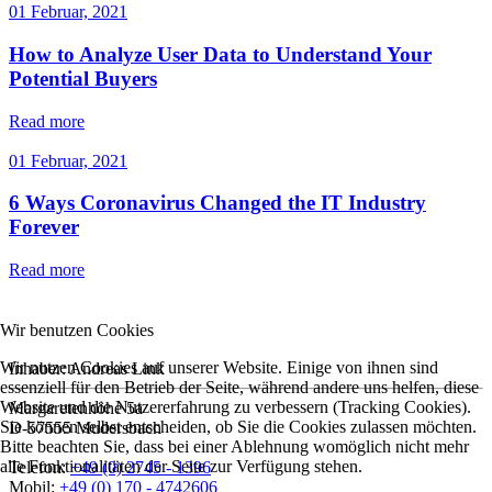
01 Februar, 2021
How to Analyze User Data to Understand Your
Potential Buyers
Read more
01 Februar, 2021
6 Ways Coronavirus Changed the IT Industry
Forever
Read more
Wir benutzen Cookies
Wir nutzen Cookies auf unserer Website. Einige von ihnen sind
Inhaber: Andreas Link
essenziell für den Betrieb der Seite, während andere uns helfen, diese
Website und die Nutzererfahrung zu verbessern (Tracking Cookies).
Margaretenhöhe 5a
Sie können selbst entscheiden, ob Sie die Cookies zulassen möchten.
D-57555 Mudersbach
Bitte beachten Sie, dass bei einer Ablehnung womöglich nicht mehr
alle Funktionalitäten der Seite zur Verfügung stehen.
Telefon:
+49 (0) 2745 - 1396
Mobil:
+49 (0) 170 - 4742606