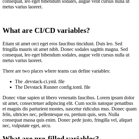
consequat, leo eget bibendum sodales, augue velit cursus nulla ut
metus varius laoreet.
What are CI/CD variables?
Etiam sit amet orci eget eros faucibus tincidunt. Duis leo. Sed
fringilla mauris sit amet nibh. Donec sodales sagittis magna. Sed
consequat, leo eget bibendum sodales, augue velit cursus nulla ut
metus varius laoreet.
There are two places where teams can define variables:
The .devstack-ci.yml. file
The Devstack Runner config.toml. file
Donec vitae sapien ut libero venenatis faucibus. Lorem ipsum dolor
sit amet, consectetuer adipiscing elit. Cum sociis natoque penatibus
et magnis dis parturient montes, nascetur ridiculus mus. Donec quam
felis, ultricies nec, pellentesque eu, pretium quis, sem. Nulla
consequat massa quis enim. Donec pede justo, fringilla vel, aliquet
nec, vulputate eget, arcu.
What are pre-filled variables?