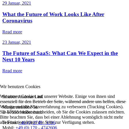
29 Januar, 2021
What the Future of Work Looks Like After
Coronavirus
Read more
23 Januar, 2021
The Future of SaaS: What Can We Expect in the
Next 10 Years
Read more
Wir benutzen Cookies
Wir nutzen Cookies auf unserer Website. Einige von ihnen sind
Inhaber: Andreas Link
essenziell für den Betrieb der Seite, während andere uns helfen, diese
Website und die Nutzererfahrung zu verbessern (Tracking Cookies).
Margaretenhöhe 5a
Sie können selbst entscheiden, ob Sie die Cookies zulassen möchten.
D-57555 Mudersbach
Bitte beachten Sie, dass bei einer Ablehnung womöglich nicht mehr
alle Funktionalitäten der Seite zur Verfügung stehen.
Telefon:
+49 (0) 2745 - 1396
Mobil:
+49 (0) 170 - 4742606