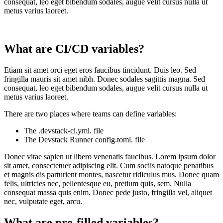
consequat, leo eget bibendum sodales, augue velit cursus nulla ut
metus varius laoreet.
What are CI/CD variables?
Etiam sit amet orci eget eros faucibus tincidunt. Duis leo. Sed
fringilla mauris sit amet nibh. Donec sodales sagittis magna. Sed
consequat, leo eget bibendum sodales, augue velit cursus nulla ut
metus varius laoreet.
There are two places where teams can define variables:
The .devstack-ci.yml. file
The Devstack Runner config.toml. file
Donec vitae sapien ut libero venenatis faucibus. Lorem ipsum dolor
sit amet, consectetuer adipiscing elit. Cum sociis natoque penatibus
et magnis dis parturient montes, nascetur ridiculus mus. Donec quam
felis, ultricies nec, pellentesque eu, pretium quis, sem. Nulla
consequat massa quis enim. Donec pede justo, fringilla vel, aliquet
nec, vulputate eget, arcu.
What are pre-filled variables?